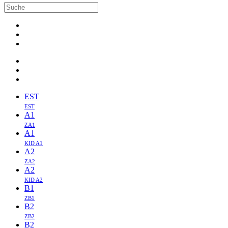
EST
EST
A1
ZA1
A1
KID A1
A2
ZA2
A2
KID A2
B1
ZB1
B2
ZB2
B2