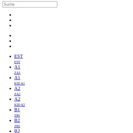
EST
EST
A1
ZA1
A1
KID A1
A2
ZA2
A2
KID A2
B1
ZB1
B2
ZB2
B2