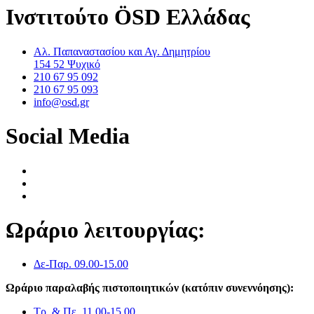
Ινστιτούτο ÖSD Ελλάδας
Αλ. Παπαναστασίου και Αγ. Δημητρίου
154 52 Ψυχικό
210 67 95 092
210 67 95 093
info@osd.gr
Social Media
Ωράριο λειτουργίας:
Δε-Παρ. 09.00-15.00
Ωράριο παραλαβής πιστοποιητικών (κατόπιν συνεννόησης):
Τρ. & Πε. 11.00-15.00