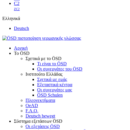
C2
ZC2
Ελληνικά
Deutsch
Αρχική
Το ÖSD
Σχετικά με το ÖSD
Τι είναι το ÖSD
Οι συνεργάτες του ÖSD
Ινστιτούτο Ελλάδας
Σχετικά με εμάς
Εξεταστικά κέντρα
Οι συνεργάτες μας
ÖSD Schulen
Πλεονεκτήματα
OeAD
F.A.Q.
Deutsch bewegt
Σύστημα εξετάσεων ÖSD
Οι εξετάσεις ÖSD