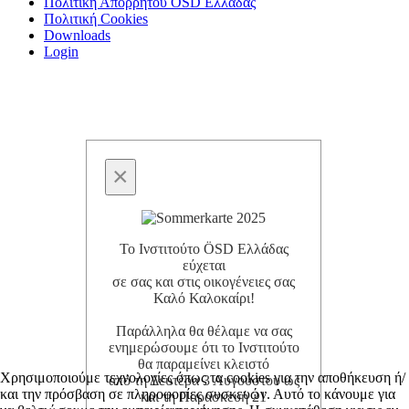
Πολιτική Απορρήτου ÖSD Ελλάδας
Πολιτική Cookies
Downloads
Login
×
Το Ινστιτούτο ÖSD Ελλάδας
εύχεται
σε σας και στις οικογένειες σας
Καλό Καλοκαίρι!
Παράλληλα θα θέλαμε να σας
ενημερώσουμε ότι το Ινστιτούτο
θα παραμείνει κλειστό
Χρησιμοποιούμε τεχνολογίες όπως τα cookies για την αποθήκευση ή/
από τη Δευτέρα 3 Αυγούστου ως
και την πρόσβαση σε πληροφορίες συσκευών. Αυτό το κάνουμε για
και τη Παρασκευή 21