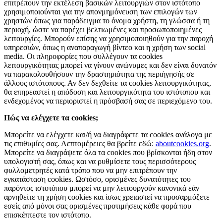
επιτρέπουν την εκτέλεση βασικών λειτουργιών στον ιστότοπο
χρησιμοποιούνται για την απονμημόνευση των επιλογών των
χρηστών όπως για παράδειγμα το όνομα χρήστη, τη γλώσσα ή τη
περιοχή, ώστε να παρέχει βελτιωμένες και προσωποποιημένες
λειτουργίες. Μπορούν επίσης να χρησιμοποιηθούν για την παροχή
υπηρεσιών, όπως η αναπαραγωγή βίντεο και η χρήση των social
media. Οι πληροφορίες που συλλέγουν τα cookies
λειτουργικότητας μπορεί να γίνουν ανώνυμες και δεν είναι δυνατόν
να παρακολουθήσουν την δραστηριότητα της περιήγησής σε
άλλους ιστότοπους. Αν δεν δεχθείτε τα cookies λειτουργικότητας,
θα επηρεαστεί η απόδοση και λειτουργικότητα του ιστότοπου και
ενδεχομένος να περιοριστεί η πρόσβασή σας σε περιεχόμενο του.
Πώς να ελέγχετε τα cookies;
Μπορείτε να ελέγχετε και/ή να διαγράφετε τα cookies ανάλογα με
τις επιθυμίες σας. Λεπτομέρειες θα βρείτε εδώ:
aboutcookies.org
.
Μπορείτε να διαγράψετε όλα τα cookies που βρίσκονται ήδη στον
υπολογιστή σας, όπως και να ρυθμίσετε τους περισσότερους
φυλλομετρητές κατά τρόπο που να μην επιτρέπουν την
εγκατάσταση cookies. Ωστόσο, ορισμένες δυνατότητες του
παρόντος ιστοτόπου μπορεί να μην λειτουργούν κανονικά εάν
αρνηθείτε τη χρήση cookies και ίσως χρειαστεί να προσαρμόζετε
εσείς από μόνοι σας ορισμένες προτιμήσεις κάθε φορά που
επισκέπτεστε τον ιστότοπο.