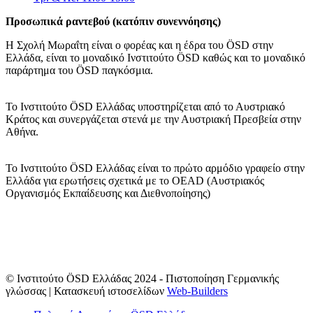
Προσωπικά ραντεβού (κατόπιν συνεννόησης)
Η Σχολή Μωραΐτη είναι ο φορέας και η έδρα του ÖSD στην
Ελλάδα, είναι το μοναδικό Ινστιτούτο ÖSD καθώς και το μοναδικό
παράρτημα του ÖSD παγκόσμια.
Το Ινστιτούτο ÖSD Ελλάδας υποστηρίζεται από το Αυστριακό
Κράτος και συνεργάζεται στενά με την Αυστριακή Πρεσβεία στην
Αθήνα.
Το Ινστιτούτο ÖSD Ελλάδας είναι το πρώτο αρμόδιο γραφείο στην
Ελλάδα για ερωτήσεις σχετικά με το OΕAD (Αυστριακός
Οργανισμός Εκπαίδευσης και Διεθνοποίησης)
© Ινστιτούτο ÖSD Ελλάδας 2024 - Πιστοποίηση Γερμανικής
γλώσσας | Κατασκευή ιστοσελίδων
Web-Builders