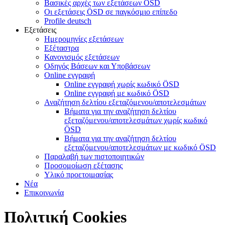
Βασικές αρχές των εξετάσεων ÖSD
Οι εξετάσεις ÖSD σε παγκόσμιο επίπεδο
Profile deutsch
Εξετάσεις
Ημερομηνίες εξετάσεων
Εξέταστρα
Κανονισμός εξετάσεων
Οδηγός Βάσεων και Υποβάσεων
Online εγγραφή
Online εγγραφή χωρίς κωδικό ÖSD
Online εγγραφή με κωδικό ÖSD
Αναζήτηση δελτίου εξεταζόμενου/αποτελεσμάτων
Βήματα για την αναζήτηση δελτίου
εξεταζόμενου/αποτελεσμάτων χωρίς κωδικό
ÖSD
Βήματα για την αναζήτηση δελτίου
εξεταζόμενου/αποτελεσμάτων με κωδικό ÖSD
Παραλαβή των πιστοποιητικών
Προσομοίωση εξέτασης
Υλικό προετοιμασίας
Νέα
Επικοινωνία
Πολιτική Cookies