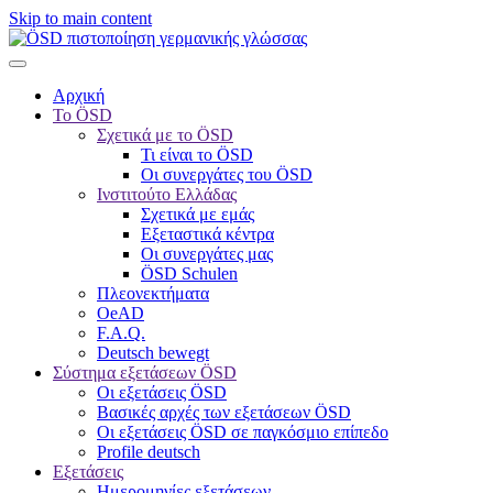
Skip to main content
Αρχική
Το ÖSD
Σχετικά με το ÖSD
Τι είναι το ÖSD
Οι συνεργάτες του ÖSD
Ινστιτούτο Ελλάδας
Σχετικά με εμάς
Εξεταστικά κέντρα
Οι συνεργάτες μας
ÖSD Schulen
Πλεονεκτήματα
OeAD
F.A.Q.
Deutsch bewegt
Σύστημα εξετάσεων ÖSD
Οι εξετάσεις ÖSD
Βασικές αρχές των εξετάσεων ÖSD
Οι εξετάσεις ÖSD σε παγκόσμιο επίπεδο
Profile deutsch
Εξετάσεις
Ημερομηνίες εξετάσεων