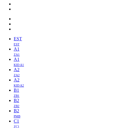
EST
EST
A1
ZA1
A1
KID A1
A2
ZA2
A2
KID A2
B1
ZB1
B2
ZB2
B2
PMB
C1
ZC1