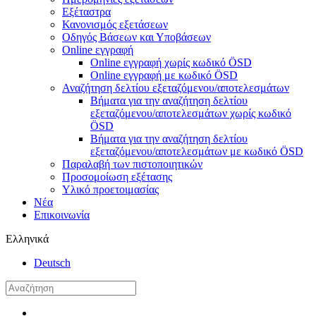
Εξέταστρα
Κανονισμός εξετάσεων
Οδηγός Βάσεων και Υποβάσεων
Online εγγραφή
Online εγγραφή χωρίς κωδικό ÖSD
Online εγγραφή με κωδικό ÖSD
Αναζήτηση δελτίου εξεταζόμενου/αποτελεσμάτων
Βήματα για την αναζήτηση δελτίου
εξεταζόμενου/αποτελεσμάτων χωρίς κωδικό
ÖSD
Βήματα για την αναζήτηση δελτίου
εξεταζόμενου/αποτελεσμάτων με κωδικό ÖSD
Παραλαβή των πιστοποιητικών
Προσομοίωση εξέτασης
Υλικό προετοιμασίας
Νέα
Επικοινωνία
Ελληνικά
Deutsch