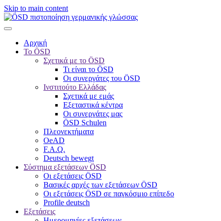
Skip to main content
Αρχική
Το ÖSD
Σχετικά με το ÖSD
Τι είναι το ÖSD
Οι συνεργάτες του ÖSD
Ινστιτούτο Ελλάδας
Σχετικά με εμάς
Εξεταστικά κέντρα
Οι συνεργάτες μας
ÖSD Schulen
Πλεονεκτήματα
OeAD
F.A.Q.
Deutsch bewegt
Σύστημα εξετάσεων ÖSD
Οι εξετάσεις ÖSD
Βασικές αρχές των εξετάσεων ÖSD
Οι εξετάσεις ÖSD σε παγκόσμιο επίπεδο
Profile deutsch
Εξετάσεις
Ημερομηνίες εξετάσεων