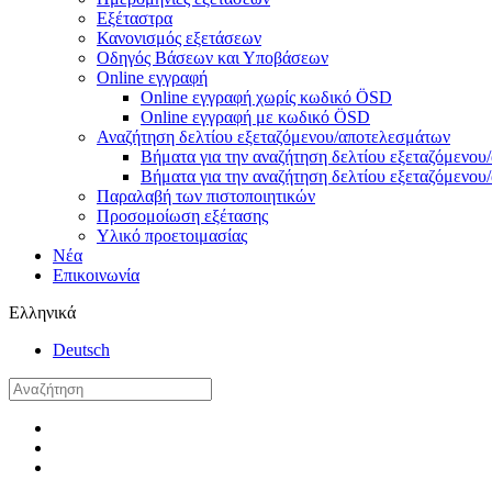
Εξέταστρα
Κανονισμός εξετάσεων
Οδηγός Βάσεων και Υποβάσεων
Online εγγραφή
Online εγγραφή χωρίς κωδικό ÖSD
Online εγγραφή με κωδικό ÖSD
Αναζήτηση δελτίου εξεταζόμενου/αποτελεσμάτων
Βήματα για την αναζήτηση δελτίου εξεταζόμενο
Βήματα για την αναζήτηση δελτίου εξεταζόμενο
Παραλαβή των πιστοποιητικών
Προσομοίωση εξέτασης
Υλικό προετοιμασίας
Νέα
Επικοινωνία
Ελληνικά
Deutsch