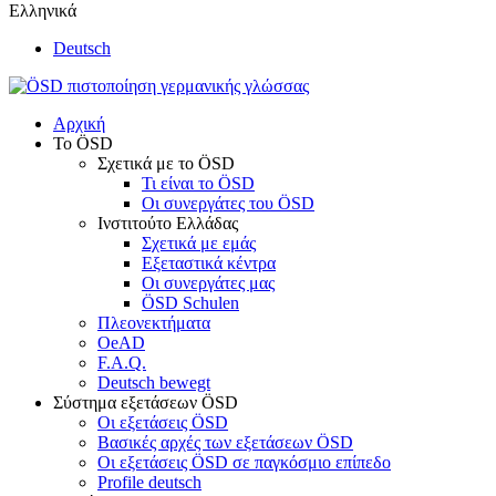
Ελληνικά
Deutsch
Αρχική
Το ÖSD
Σχετικά με το ÖSD
Τι είναι το ÖSD
Οι συνεργάτες του ÖSD
Ινστιτούτο Ελλάδας
Σχετικά με εμάς
Εξεταστικά κέντρα
Οι συνεργάτες μας
ÖSD Schulen
Πλεονεκτήματα
OeAD
F.A.Q.
Deutsch bewegt
Σύστημα εξετάσεων ÖSD
Οι εξετάσεις ÖSD
Βασικές αρχές των εξετάσεων ÖSD
Οι εξετάσεις ÖSD σε παγκόσμιο επίπεδο
Profile deutsch