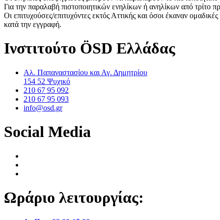
Για την παραλαβή πιστοποιητικών ενηλίκων ή ανηλίκων από τρίτο πρ
Οι επιτυχούσες/επιτυχόντες εκτός Αττικής και όσοι έκαναν ομαδι
κατά την εγγραφή.
Ινστιτούτο ÖSD Ελλάδας
Αλ. Παπαναστασίου και Αγ. Δημητρίου
154 52 Ψυχικό
210 67 95 092
210 67 95 093
info@osd.gr
Social Media
Ωράριο λειτουργίας: