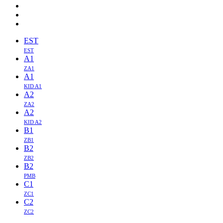
EST
EST
A1
ZA1
A1
KID A1
A2
ZA2
A2
KID A2
B1
ZB1
B2
ZB2
B2
PMB
C1
ZC1
C2
ZC2