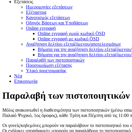
Εξετάσεις
Ημερομηνίες εξετάσεων
Εξέταστρα
Κανονισμός εξετάσεων
Οδηγός Βάσεων και Υποβάσεων
Online εγγραφή
Online εγγραφή χωρίς κωδικό ÖSD
Online εγγραφή με κωδικό ÖSD
Αναζήτηση δελτίου εξεταζόμενου/αποτελεσμάτων
Βήματα για την αναζήτηση δελτίου εξεταζόμενο
Βήματα για την αναζήτηση δελτίου εξεταζόμενο
Παραλαβή των πιστοποιητικών
Προσομοίωση εξέτασης
Υλικό προετοιμασίας
Νέα
Επικοινωνία
Παραλαβή των πιστοποιητικών
Μόλις ανακοινωθεί η διαθεσιμότητα των πιστοποιητικών (μέσω ema
Παλαιό Ψυχικό, 1ος όροφος), κάθε Τρίτη και Πέμπτη από τις 11:00 π.
Οι γονείς/κηδεμόνες μπορούν να παραλάβουν το πιστοποιητικό του αν
Οι ενήλικες υποψήφιοι/ες μπορούν να παραλάβουν το πιστοποιητικό τ