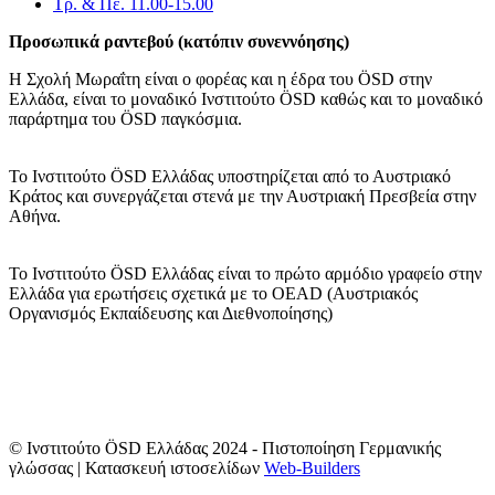
Τρ. & Πε. 11.00-15.00
Προσωπικά ραντεβού (κατόπιν συνεννόησης)
Η Σχολή Μωραΐτη είναι ο φορέας και η έδρα του ÖSD στην
Ελλάδα, είναι το μοναδικό Ινστιτούτο ÖSD καθώς και το μοναδικό
παράρτημα του ÖSD παγκόσμια.
Το Ινστιτούτο ÖSD Ελλάδας υποστηρίζεται από το Αυστριακό
Κράτος και συνεργάζεται στενά με την Αυστριακή Πρεσβεία στην
Αθήνα.
Το Ινστιτούτο ÖSD Ελλάδας είναι το πρώτο αρμόδιο γραφείο στην
Ελλάδα για ερωτήσεις σχετικά με το OΕAD (Αυστριακός
Οργανισμός Εκπαίδευσης και Διεθνοποίησης)
© Ινστιτούτο ÖSD Ελλάδας 2024 - Πιστοποίηση Γερμανικής
γλώσσας | Κατασκευή ιστοσελίδων
Web-Builders