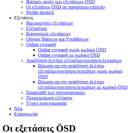
Βασικές αρχές των εξετάσεων ÖSD
Οι εξετάσεις ÖSD σε παγκόσμιο επίπεδο
Profile deutsch
Εξετάσεις
Ημερομηνίες εξετάσεων
Εξέταστρα
Κανονισμός εξετάσεων
Οδηγός Βάσεων και Υποβάσεων
Online εγγραφή
Online εγγραφή χωρίς κωδικό ÖSD
Online εγγραφή με κωδικό ÖSD
Αναζήτηση δελτίου εξεταζόμενου/αποτελεσμάτων
Βήματα για την αναζήτηση δελτίου
εξεταζόμενου/αποτελεσμάτων χωρίς κωδικό
ÖSD
Βήματα για την αναζήτηση δελτίου
εξεταζόμενου/αποτελεσμάτων με κωδικό ÖSD
Παραλαβή των πιστοποιητικών
Προσομοίωση εξέτασης
Υλικό προετοιμασίας
Νέα
Επικοινωνία
Οι εξετάσεις ÖSD