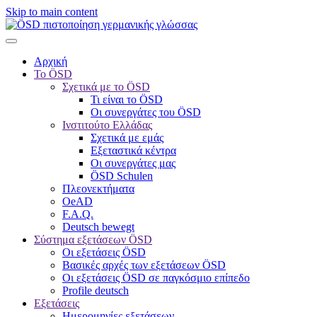
Skip to main content
Αρχική
Το ÖSD
Σχετικά με το ÖSD
Τι είναι το ÖSD
Οι συνεργάτες του ÖSD
Ινστιτούτο Ελλάδας
Σχετικά με εμάς
Εξεταστικά κέντρα
Οι συνεργάτες μας
ÖSD Schulen
Πλεονεκτήματα
OeAD
F.A.Q.
Deutsch bewegt
Σύστημα εξετάσεων ÖSD
Οι εξετάσεις ÖSD
Βασικές αρχές των εξετάσεων ÖSD
Οι εξετάσεις ÖSD σε παγκόσμιο επίπεδο
Profile deutsch
Εξετάσεις
Ημερομηνίες εξετάσεων