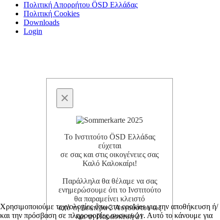
Πολιτική Απορρήτου ÖSD Ελλάδας
Πολιτική Cookies
Downloads
Login
×
Το Ινστιτούτο ÖSD Ελλάδας
εύχεται
σε σας και στις οικογένειες σας
Καλό Καλοκαίρι!
Παράλληλα θα θέλαμε να σας
ενημερώσουμε ότι το Ινστιτούτο
θα παραμείνει κλειστό
Χρησιμοποιούμε τεχνολογίες όπως τα cookies για την αποθήκευση ή/
από τη Δευτέρα 3 Αυγούστου ως
και την πρόσβαση σε πληροφορίες συσκευών. Αυτό το κάνουμε για
και τη Παρασκευή 21