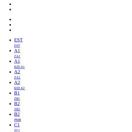
EST
EST
A1
ZA1
A1
KID A1
A2
ZA2
A2
KID A2
B1
ZB1
B2
ZB2
B2
PMB
C1
ZC1