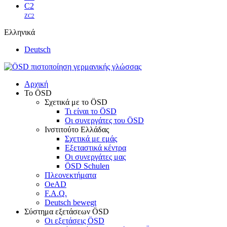
C2
ZC2
Ελληνικά
Deutsch
Αρχική
Το ÖSD
Σχετικά με το ÖSD
Τι είναι το ÖSD
Οι συνεργάτες του ÖSD
Ινστιτούτο Ελλάδας
Σχετικά με εμάς
Εξεταστικά κέντρα
Οι συνεργάτες μας
ÖSD Schulen
Πλεονεκτήματα
OeAD
F.A.Q.
Deutsch bewegt
Σύστημα εξετάσεων ÖSD
Οι εξετάσεις ÖSD