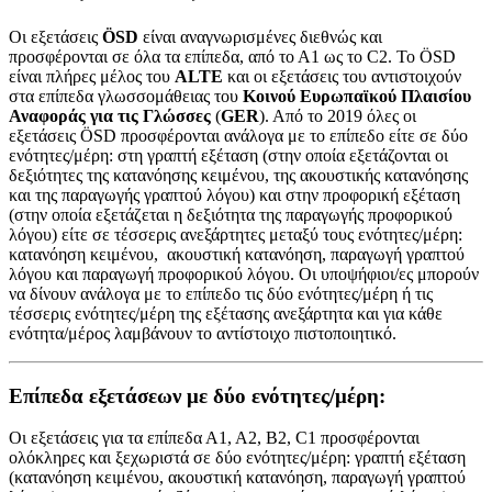
Οι εξετάσεις
ÖSD
είναι αναγνωρισμένες διεθνώς και
προσφέρονται σε όλα τα επίπεδα, από το Α1 ως το C2. To ÖSD
είναι πλήρες μέλος του
ALTE
και οι εξετάσεις του αντιστοιχούν
στα επίπεδα γλωσσομάθειας του
Κοινού Ευρωπαϊκού Πλαισίου
Αναφοράς για τις Γλώσσες
(
GER
). Από το 2019 όλες οι
εξετάσεις ÖSD προσφέρονται ανάλογα με το επίπεδο είτε σε δύο
ενότητες/μέρη: στη γραπτή εξέταση (στην οποία εξετάζονται οι
δεξιότητες της κατανόησης κειμένου, της ακουστικής κατανόησης
και της παραγωγής γραπτού λόγου) και στην προφορική εξέταση
(στην οποία εξετάζεται η δεξιότητα της παραγωγής προφορικού
λόγου) είτε σε τέσσερις ανεξάρτητες μεταξύ τους ενότητες/μέρη:
κατανόηση κειμένου, ακουστική κατανόηση, παραγωγή γραπτού
λόγου και παραγωγή προφορικού λόγου. Οι υποψήφιοι/ες μπορούν
να δίνουν ανάλογα με το επίπεδο τις δύο ενότητες/μέρη ή τις
τέσσερις ενότητες/μέρη της εξέτασης ανεξάρτητα και για κάθε
ενότητα/μέρος λαμβάνουν το αντίστοιχο πιστοποιητικό.
Επίπεδα εξετάσεων με δύο ενότητες/μέρη:
Οι εξετάσεις για τα επίπεδα Α1, Α2, Β2, C1 προσφέρονται
ολόκληρες και ξεχωριστά σε δύο ενότητες/μέρη: γραπτή εξέταση
(κατανόηση κειμένου, ακουστική κατανόηση, παραγωγή γραπτού