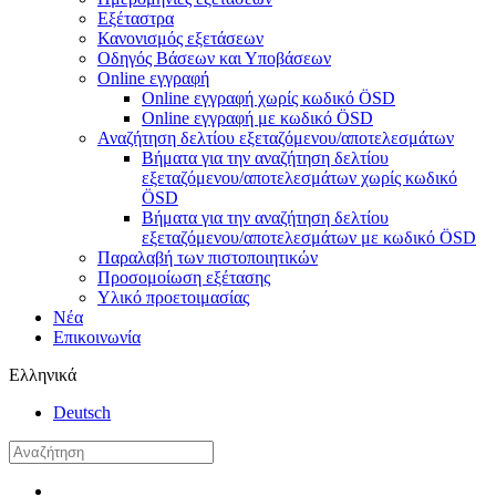
Εξέταστρα
Κανονισμός εξετάσεων
Οδηγός Βάσεων και Υποβάσεων
Online εγγραφή
Online εγγραφή χωρίς κωδικό ÖSD
Online εγγραφή με κωδικό ÖSD
Αναζήτηση δελτίου εξεταζόμενου/αποτελεσμάτων
Βήματα για την αναζήτηση δελτίου
εξεταζόμενου/αποτελεσμάτων χωρίς κωδικό
ÖSD
Βήματα για την αναζήτηση δελτίου
εξεταζόμενου/αποτελεσμάτων με κωδικό ÖSD
Παραλαβή των πιστοποιητικών
Προσομοίωση εξέτασης
Υλικό προετοιμασίας
Νέα
Επικοινωνία
Ελληνικά
Deutsch