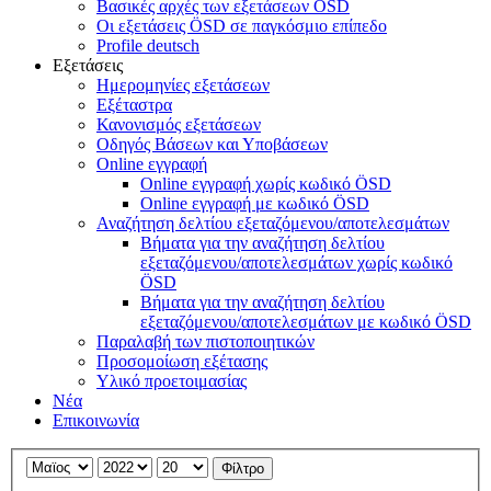
Βασικές αρχές των εξετάσεων ÖSD
Οι εξετάσεις ÖSD σε παγκόσμιο επίπεδο
Profile deutsch
Εξετάσεις
Ημερομηνίες εξετάσεων
Εξέταστρα
Κανονισμός εξετάσεων
Οδηγός Βάσεων και Υποβάσεων
Online εγγραφή
Online εγγραφή χωρίς κωδικό ÖSD
Online εγγραφή με κωδικό ÖSD
Αναζήτηση δελτίου εξεταζόμενου/αποτελεσμάτων
Βήματα για την αναζήτηση δελτίου
εξεταζόμενου/αποτελεσμάτων χωρίς κωδικό
ÖSD
Βήματα για την αναζήτηση δελτίου
εξεταζόμενου/αποτελεσμάτων με κωδικό ÖSD
Παραλαβή των πιστοποιητικών
Προσομοίωση εξέτασης
Υλικό προετοιμασίας
Νέα
Επικοινωνία
Φίλτρο