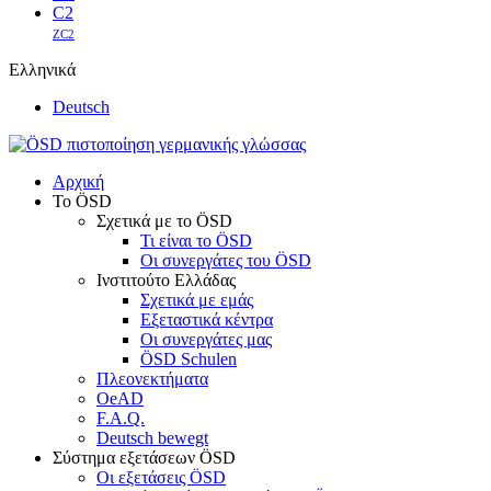
C2
ZC2
Ελληνικά
Deutsch
Αρχική
Το ÖSD
Σχετικά με το ÖSD
Τι είναι το ÖSD
Οι συνεργάτες του ÖSD
Ινστιτούτο Ελλάδας
Σχετικά με εμάς
Εξεταστικά κέντρα
Οι συνεργάτες μας
ÖSD Schulen
Πλεονεκτήματα
OeAD
F.A.Q.
Deutsch bewegt
Σύστημα εξετάσεων ÖSD
Οι εξετάσεις ÖSD