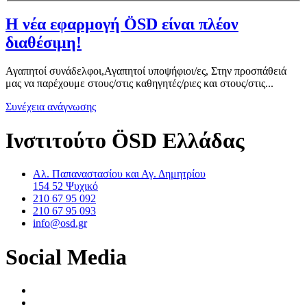
Η νέα εφαρμογή ÖSD είναι πλέον
διαθέσιμη!
Αγαπητοί συνάδελφοι,Αγαπητοί υποψήφιοι/ες, Στην προσπάθειά
μας να παρέχουμε στους/στις καθηγητές/ριες και στους/στις...
Συνέχεια ανάγνωσης
Ινστιτούτο ÖSD Ελλάδας
Αλ. Παπαναστασίου και Αγ. Δημητρίου
154 52 Ψυχικό
210 67 95 092
210 67 95 093
info@osd.gr
Social Media