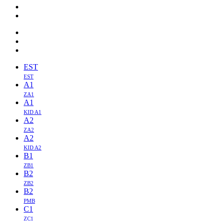
EST
EST
A1
ZA1
A1
KID A1
A2
ZA2
A2
KID A2
B1
ZB1
B2
ZB2
B2
PMB
C1
ZC1