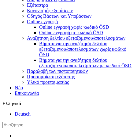
Εξέταστρα
Κανονισμός εξετάσεων
Οδηγός Βάσεων και Υποβάσεων
Online εγγραφή
Online εγγραφή χωρίς κωδικό ÖSD
Online εγγραφή με κωδικό ÖSD
Αναζήτηση δελτίου εξεταζόμενου/αποτελεσμάτων
Βήματα για την αναζήτηση δελτίου
εξεταζόμενου/αποτελεσμάτων χωρίς κωδικό
ÖSD
Βήματα για την αναζήτηση δελτίου
εξεταζόμενου/αποτελεσμάτων με κωδικό ÖSD
Παραλαβή των πιστοποιητικών
Προσομοίωση εξέτασης
Υλικό προετοιμασίας
Νέα
Επικοινωνία
Ελληνικά
Deutsch