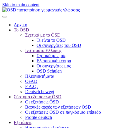
Skip to main content
Αρχική
Το ÖSD
Σχετικά με το ÖSD
Τι είναι το ÖSD
Οι συνεργάτες του ÖSD
Ινστιτούτο Ελλάδας
Σχετικά με εμάς
Εξεταστικά κέντρα
Οι συνεργάτες μας
ÖSD Schulen
Πλεονεκτήματα
OeAD
F.A.Q.
Deutsch bewegt
Σύστημα εξετάσεων ÖSD
Οι εξετάσεις ÖSD
Βασικές αρχές των εξετάσεων ÖSD
Οι εξετάσεις ÖSD σε παγκόσμιο επίπεδο
Profile deutsch
Εξετάσεις
Ημερομηνίες εξετάσεων