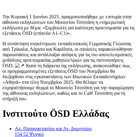
Την Κυριακή 1 Ιουνίου 2025, πραγματοποιήθηκε με επιτυχία στην
αίθουσα εκδηλώσεων του Μουσείου Τσιτσάνη η ενημερωτική
εκδήλωση με θέμα: «Συμβουλές για καλύτερη προετοιμασία για τις
εξετάσεις ÖSD (επίπεδα A1–C1)».
Η συνάντηση συγκέντρωσε εκπαιδευτικούς Γερμανικής Γλώσσας
από Τρίκαλα, Λάρισα και Καρδίτσα, οι οποίοι/ες παρακολούθησαν
παρουσιάσεις και αντάλλαξαν απόψεις για τις πιο αποτελεσματικές
μεθόδους προετοιμασίας μαθητών/τριών για τις πιστοποιήσεις
ÖSD.
Κατά τη διάρκεια της εκδήλωσης, ανακοινώθηκε πως
οι προγραμματισμένες εξετάσεις ÖSD του Νοεμβρίου θα
διεξαχθούν στις εγκαταστάσεις των Ιδιωτικών Εκπαιδευτηρίων
«Αθηνά» στα τέλη Νοεμβρίου 2025. Θα θέλαμε να
ευχαριστήσουμε θερμά το Μουσείο Τσιτσάνη για την παραχώρηση
της αίθουσας εκδηλώσεων, καθώς και το Café Τσιτσάνη για τη
στήριξή του.
Ινστιτούτο ÖSD Ελλάδας
Αλ. Παπαναστασίου και Αγ. Δημητρίου
154 52 Ψυχικό