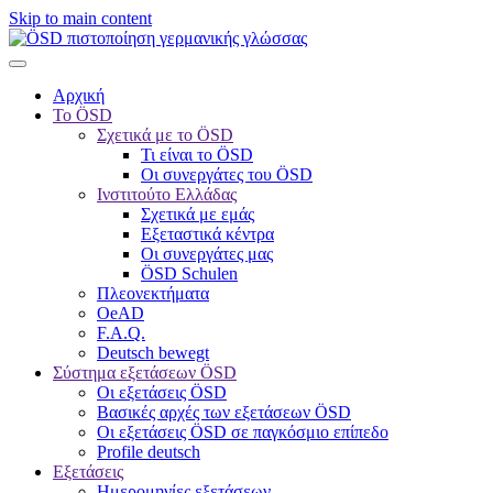
Skip to main content
Αρχική
Το ÖSD
Σχετικά με το ÖSD
Τι είναι το ÖSD
Οι συνεργάτες του ÖSD
Ινστιτούτο Ελλάδας
Σχετικά με εμάς
Εξεταστικά κέντρα
Οι συνεργάτες μας
ÖSD Schulen
Πλεονεκτήματα
OeAD
F.A.Q.
Deutsch bewegt
Σύστημα εξετάσεων ÖSD
Οι εξετάσεις ÖSD
Βασικές αρχές των εξετάσεων ÖSD
Οι εξετάσεις ÖSD σε παγκόσμιο επίπεδο
Profile deutsch
Εξετάσεις
Ημερομηνίες εξετάσεων