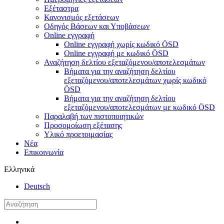
Εξέταστρα
Κανονισμός εξετάσεων
Οδηγός Βάσεων και Υποβάσεων
Online εγγραφή
Online εγγραφή χωρίς κωδικό ÖSD
Online εγγραφή με κωδικό ÖSD
Αναζήτηση δελτίου εξεταζόμενου/αποτελεσμάτων
Βήματα για την αναζήτηση δελτίου
εξεταζόμενου/αποτελεσμάτων χωρίς κωδικό
ÖSD
Βήματα για την αναζήτηση δελτίου
εξεταζόμενου/αποτελεσμάτων με κωδικό ÖSD
Παραλαβή των πιστοποιητικών
Προσομοίωση εξέτασης
Υλικό προετοιμασίας
Νέα
Επικοινωνία
Ελληνικά
Deutsch