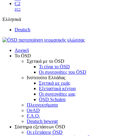
C2
ZC2
Ελληνικά
Deutsch
Αρχική
Το ÖSD
Σχετικά με το ÖSD
Τι είναι το ÖSD
Οι συνεργάτες του ÖSD
Ινστιτούτο Ελλάδας
Σχετικά με εμάς
Εξεταστικά κέντρα
Οι συνεργάτες μας
ÖSD Schulen
Πλεονεκτήματα
OeAD
F.A.Q.
Deutsch bewegt
Σύστημα εξετάσεων ÖSD
Οι εξετάσεις ÖSD