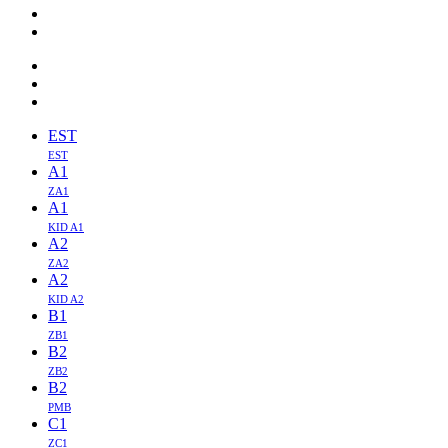
EST
EST
A1
ZA1
A1
KID A1
A2
ZA2
A2
KID A2
B1
ZB1
B2
ZB2
B2
PMB
C1
ZC1