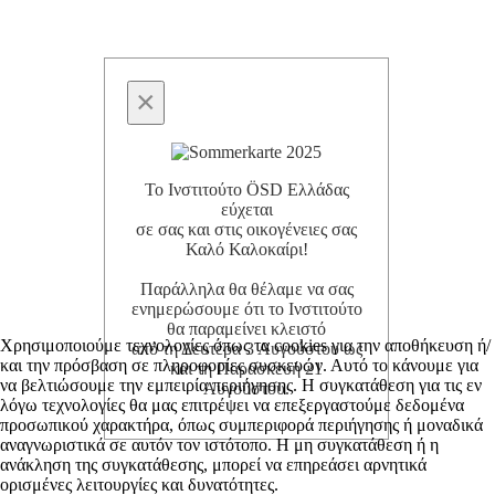
×
Το Ινστιτούτο ÖSD Ελλάδας
εύχεται
σε σας και στις οικογένειες σας
Καλό Καλοκαίρι!
Παράλληλα θα θέλαμε να σας
ενημερώσουμε ότι το Ινστιτούτο
θα παραμείνει κλειστό
Χρησιμοποιούμε τεχνολογίες όπως τα cookies για την αποθήκευση ή/
από τη Δευτέρα 3 Αυγούστου ως
και την πρόσβαση σε πληροφορίες συσκευών. Αυτό το κάνουμε για
και τη Παρασκευή 21
να βελτιώσουμε την εμπειρία περιήγησης. Η συγκατάθεση για τις εν
Αυγούστου.
λόγω τεχνολογίες θα μας επιτρέψει να επεξεργαστούμε δεδομένα
προσωπικού χαρακτήρα, όπως συμπεριφορά περιήγησης ή μοναδικά
αναγνωριστικά σε αυτόν τον ιστότοπο. Η μη συγκατάθεση ή η
ανάκληση της συγκατάθεσης, μπορεί να επηρεάσει αρνητικά
ορισμένες λειτουργίες και δυνατότητες.