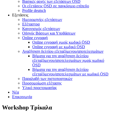
Βασικές αρχές των εξετάσεων ÖSD
Οι εξετάσεις ÖSD σε παγκόσμιο επίπεδο
Profile deutsch
Εξετάσεις
Ημερομηνίες εξετάσεων
Εξέταστρα
Κανονισμός εξετάσεων
Οδηγός Βάσεων και Υποβάσεων
Online εγγραφή
Online εγγραφή χωρίς κωδικό ÖSD
Online εγγραφή με κωδικό ÖSD
Αναζήτηση δελτίου εξεταζόμενου/αποτελεσμάτων
Βήματα για την αναζήτηση δελτίου
εξεταζόμενου/αποτελεσμάτων χωρίς κωδικό
ÖSD
Βήματα για την αναζήτηση δελτίου
εξεταζόμενου/αποτελεσμάτων με κωδικό ÖSD
Παραλαβή των πιστοποιητικών
Προσομοίωση εξέτασης
Υλικό προετοιμασίας
Νέα
Επικοινωνία
Workshop Τρίκαλα