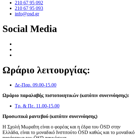
210 67 95 092
210 67 95 093
info@osd.gr
Social Media
Ωράριο λειτουργίας:
Δε-Παρ. 09.00-15.00
Ωράριο παραλαβής πιστοποιητικών (κατόπιν συνεννόησης):
Τρ. & Πε. 11.00-15.00
Προσωπικά ραντεβού (κατόπιν συνεννόησης)
Η Σχολή Μωραΐτη είναι ο φορέας και η έδρα του ÖSD στην
Ελλάδα, είναι το μοναδικό Ινστιτούτο ÖSD καθώς και το μοναδικό
παράρτημα του ÖSD παγκόσμια.